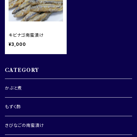
キビナゴ南蛮漬け
¥3,000
CATEGORY
かぶと煮
もずく酢
きびなごの南蛮漬け